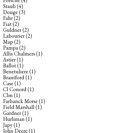
Porsche
(4)
Staub
(4)
Douge
(3)
Fahr
(2)
Fiat
(2)
Guldner
(2)
Labourier
(2)
Map
(2)
Pampa
(2)
Allis Chalmers
(1)
Astier
(1)
Ballot
(1)
Benetuliere
(1)
Brantford
(1)
Case
(1)
Cl Conord
(1)
Clm
(1)
Farbanck Morse
(1)
Field Marshall
(1)
Gardner
(1)
Hurliman
(1)
Japy
(1)
John Deere
(1)