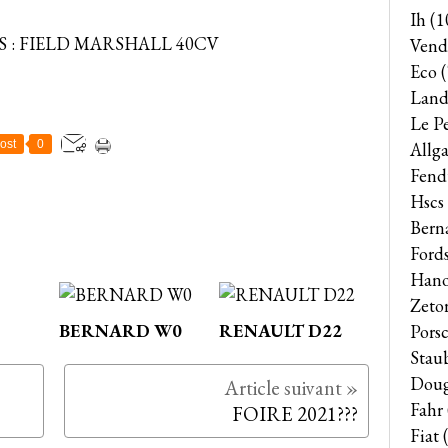
Ih
(1
Vend
Eco
(
Land
Le P
ost
0
Allga
Fend
Hscs
Bern
Ford
Han
Zeto
BERNARD W0
RENAULT D22
Pors
Stau
Dou
Fahr
FOIRE 2021???
Fiat
(