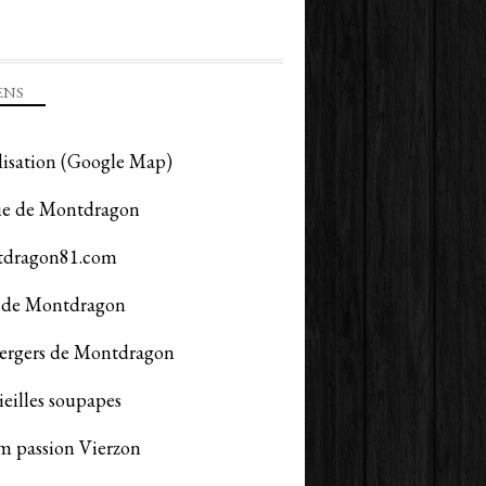
ENS
lisation (Google Map)
ie de Montdragon
dragon81.com
de Montdragon
vergers de Montdragon
ieilles soupapes
m passion Vierzon