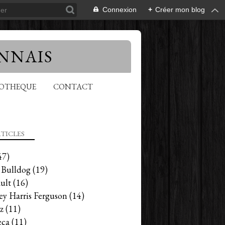
Connexion
+
Créer mon blog
NNAIS
EOTHEQUE
CONTACT
TICLES
47)
 Bulldog
(19)
ult
(16)
ey Harris Ferguson
(14)
z
(11)
ca
(11)