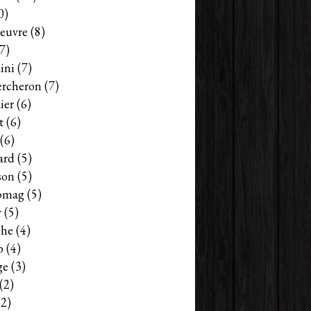
0)
euvre
(8)
7)
ini
(7)
ercheron
(7)
ier
(6)
t
(6)
(6)
ard
(5)
son
(5)
omag
(5)
r
(5)
che
(4)
b
(4)
ge
(3)
(2)
2)