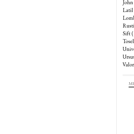
John
Latil
Lomb
Rust
Sift
(
Tosel
Univ
Ursu
Valor
ME