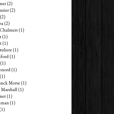
ner
(2)
urier
(2)
(2)
pa
(2)
s Chalmers
(1)
r
(1)
t
(1)
tuliere
(1)
tford
(1)
(1)
onord
(1)
(1)
anck Morse
(1)
 Marshall
(1)
ner
(1)
iman
(1)
(1)