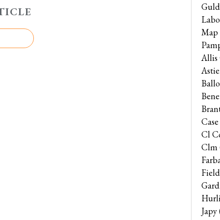
Guld
TICLE
Labo
Map
Pam
Alli
Astie
Ballo
Bene
Bran
Case
Cl C
Clm
Farb
Field
Gard
Hurl
Japy