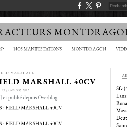
TRACTEURS MONTDRAGO
S?
NOS MANIFESTATIONS
MONTDRAGON
VID
IELD MARSHALL
AR
 FIELD MARSHALL 40CV
Sfv
(
23 JANVIER 2021
Lanz
J et publié depuis Overblog
Rena
Mass
Deut
Some