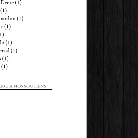
 Deere
(1)
(1)
ardini
(1)
ic
(1)
1)
lo
(1)
ersal
(1)
s
(1)
(1)
RCI A NOS SOUTIENS