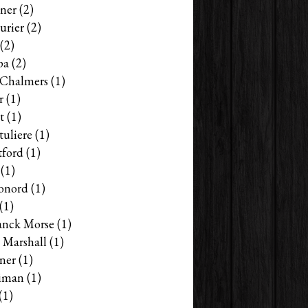
ner
(2)
urier
(2)
(2)
pa
(2)
s Chalmers
(1)
r
(1)
t
(1)
tuliere
(1)
tford
(1)
(1)
onord
(1)
(1)
anck Morse
(1)
 Marshall
(1)
ner
(1)
iman
(1)
(1)