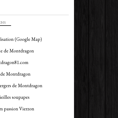
ENS
lisation (Google Map)
ie de Montdragon
dragon81.com
de Montdragon
vergers de Montdragon
ieilles soupapes
m passion Vierzon