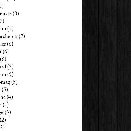
0)
euvre
(8)
7)
ini
(7)
ercheron
(7)
ier
(6)
t
(6)
(6)
ard
(5)
son
(5)
omag
(5)
r
(5)
che
(4)
b
(4)
ge
(3)
(2)
2)