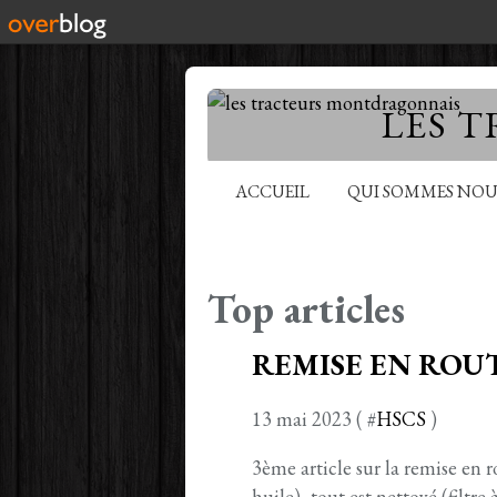
LES 
ACCUEIL
QUI SOMMES NOU
Top articles
REMISE EN ROUTE
13 mai 2023 ( #
HSCS
)
3ème article sur la remise en 
huile), tout est nettoyé (filtre à