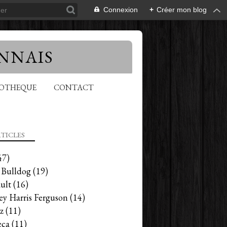
Connexion
+
Créer mon blog
NNAIS
EOTHEQUE
CONTACT
TICLES
47)
 Bulldog
(19)
ult
(16)
ey Harris Ferguson
(14)
z
(11)
ca
(11)