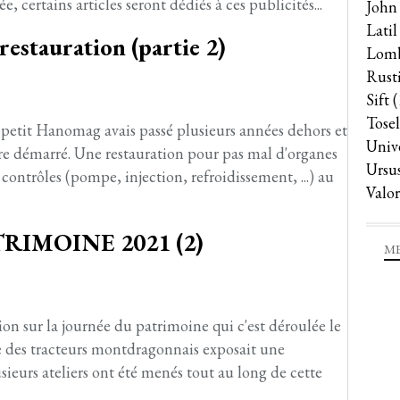
e, certains articles seront dédiés à ces publicités...
John
Latil
tauration (partie 2)
Lomb
Rust
Sift
(
Tosel
petit Hanomag avais passé plusieurs années dehors et
Univ
re démarré. Une restauration pour pas mal d'organes
Ursu
e contrôles (pompe, injection, refroidissement, ...) au
Valor
RIMOINE 2021 (2)
ME
on sur la journée du patrimoine qui c'est déroulée le
e des tracteurs montdragonnais exposait une
usieurs ateliers ont été menés tout au long de cette