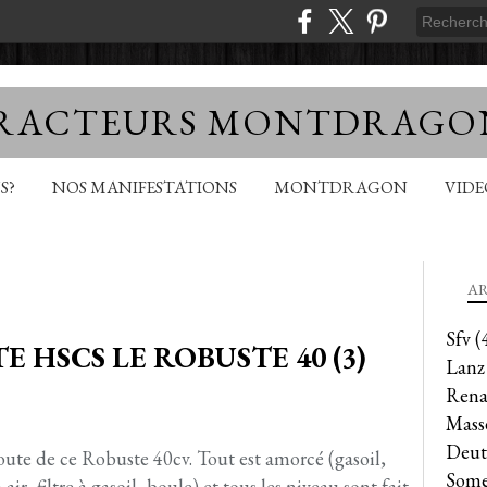
TRACTEURS MONTDRAGO
S?
NOS MANIFESTATIONS
MONTDRAGON
VID
AR
Sfv
(
 HSCS LE ROBUSTE 40 (3)
Lanz
Rena
Mass
Deut
route de ce Robuste 40cv. Tout est amorcé (gasoil,
Some
 air, filtre à gasoil, boule) et tous les niveau sont fait