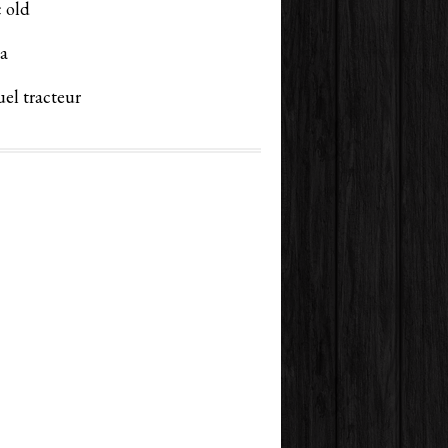
 old
a
el tracteur