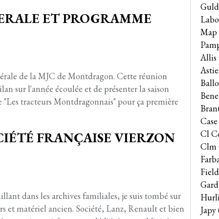
Guld
NERALE ET PROGRAMME
Labo
Map
Pam
Alli
Astie
énérale de la MJC de Montdragon. Cette réunion
Ballo
ilan sur l'année écoulée et de présenter la saison
Bene
 "Les tracteurs Montdragonnais" pour ça première
Bran
Case
Cl C
OCIÉTÉ FRANÇAISE VIERZON
Clm
Farb
Field
Gard
llant dans les archives familiales, je suis tombé sur
Hurl
rs et matériel ancien. Société, Lanz, Renault et bien
Japy