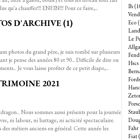
Ih
(1
lus qu'a chauffer!!! ENFIN!!! Pour ce faire,...
Vend
S D'ARCHIVE (1)
Eco
(
Land
Le P
Allga
bum photos du grand père, je suis tombé sur plusieurs
Fend
t je pense des années 80 et 90... Difficile de dire ou
Hscs
nts... Je vous laisse profiter de ce petit diapo,...
Bern
Ford
TRIMOINE 2021
Han
Zeto
Pors
Stau
ragon... Nous sommes aussi présents pour la journée
Dou
e, ni labour, ni battage, ni acticité spectaculaire.
Fahr
 des métiers anciens en général. Cette année les
Fiat
(