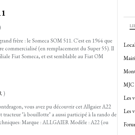
11
LI
)
grand frère : le Someca SOM 511. C'est en 1964 que
Loca
e commercialisé (en remplacement du Super 55). Il
 filiale Fiat Someca, et est semblable au Fiat OM
Mair
Mont
MJC 
R
)
Les 
Montdragon, vous avez pu découvrir cet Allgaier A22
Les v
 tracteur "à bouillotte" a aussi participé à la rando de
techniques: Marque : ALLGAIER Modèle : A22 (ou
Foru