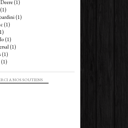
 Deere
(1)
(1)
ardini
(1)
ic
(1)
1)
lo
(1)
ersal
(1)
s
(1)
(1)
RCI A NOS SOUTIENS