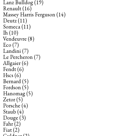
Lanz Bulldog
(19)
Renault
(16)
Massey Harris Ferguson
(14)
Deutz
(11)
Someca
(11)
Ih
(10)
Vendeuvre
(8)
Eco
(7)
Landini
(7)
Le Percheron
(7)
Allgaier
(6)
Fendt
(6)
Hscs
(6)
Bernard
(5)
Fordson
(5)
Hanomag
(5)
Zetor
(5)
Porsche
(4)
Staub
(4)
Douge
(3)
Fahr
(2)
Fiat
(2)
Guldner
(2)