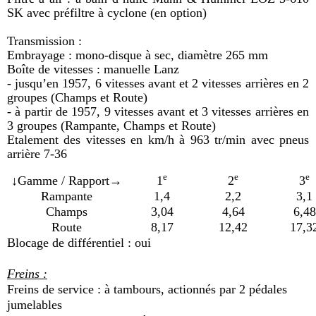
SK avec préfiltre à cyclone (en option)
Transmission :
Embrayage : mono-disque à sec, diamètre 265 mm
Boîte de vitesses : manuelle Lanz
- jusqu’en 1957, 6 vitesses avant et 2 vitesses arrières en 2
groupes (Champs et Route)
- à partir de 1957, 9 vitesses avant et 3 vitesses arrières en
3 groupes (Rampante, Champs et Route)
Etalement des vitesses en km/h à 963 tr/min avec pneus
arrière 7-36
e
e
e
↓Gamme / Rapport→
1
2
3
Rampante
1,4
2,2
3,1
Champs
3,04
4,64
6,48
Route
8,17
12,42
17,3
Blocage de différentiel : oui
Freins :
Freins de service : à tambours, actionnés par 2 pédales
jumelables