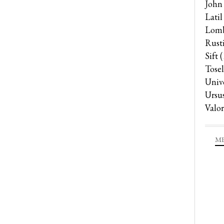
John
Latil
Lomb
Rust
Sift
(
Tosel
Univ
Ursu
Valor
ME