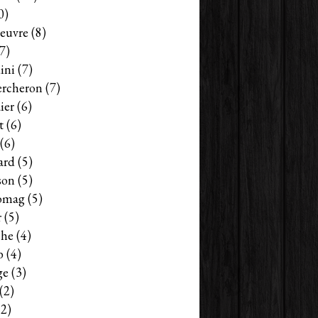
0)
euvre
(8)
7)
ini
(7)
ercheron
(7)
ier
(6)
HSCS
t
(6)
(6)
ard
(5)
son
(5)
omag
(5)
r
(5)
che
(4)
b
(4)
ge
(3)
(2)
HSCS
2)