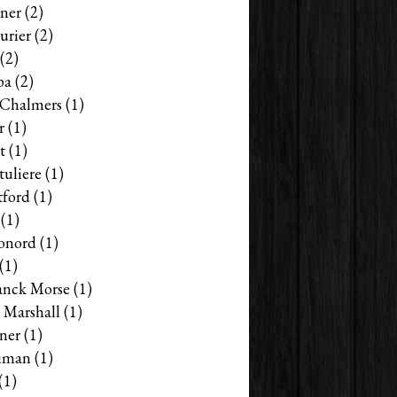
ner
(2)
urier
(2)
(2)
pa
(2)
s Chalmers
(1)
r
(1)
t
(1)
tuliere
(1)
tford
(1)
(1)
onord
(1)
(1)
anck Morse
(1)
 Marshall
(1)
ner
(1)
iman
(1)
(1)