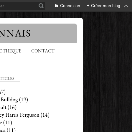
Connexion
+
Créer mon blog
NNAIS
EOTHEQUE
CONTACT
TICLES
47)
 Bulldog
(19)
HSCS
ult
(16)
ey Harris Ferguson
(14)
z
(11)
ca
(11)