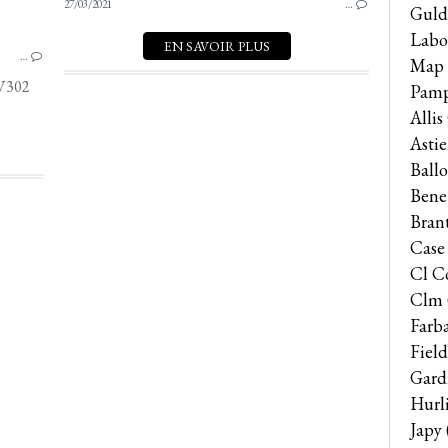
27/03/2021
HSCS
…
Guld
Labo
EN SAVOIR PLUS
…
Map
FV302
Pam
Alli
Astie
Ballo
Bene
Bran
Case
Cl C
Clm
Farb
Field
Gard
Hurl
Japy