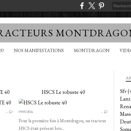
TRACTEURS MONTDRAGO
S?
NOS MANIFESTATIONS
MONTDRAGON
VID
AR
Sfv
(
E 40
HSCS Le robuste 40
Lanz
HSCS
Rena
…
09/03/2024
…
Mass
Pour la première fois à Montdragon, un tracteur
Deut
HSCS était présent lors...
Some