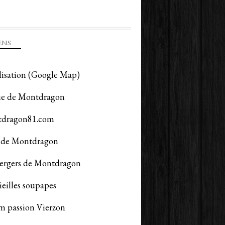
ENS
lisation (Google Map)
ie de Montdragon
dragon81.com
de Montdragon
vergers de Montdragon
ieilles soupapes
m passion Vierzon