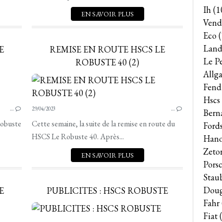
Ih
(1
EN SAVOIR PLUS
Vend
Eco
(
Land
E
REMISE EN ROUTE HSCS LE
Le P
ROBUSTE 40 (2)
Allga
HSCS
Fend
Hscs
…
29/04/2023
…
Bern
Robuste
Cette semaine, la suite de la remise en route du
Ford
HSCS Le Robuste 40. Après...
Han
Zeto
EN SAVOIR PLUS
Pors
Stau
Dou
E
PUBLICITES : HSCS ROBUSTE
Fahr
Fiat
(