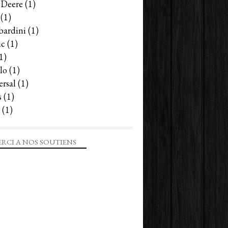
 Deere
(1)
(1)
ardini
(1)
ic
(1)
1)
lo
(1)
ersal
(1)
s
(1)
(1)
RCI A NOS SOUTIENS