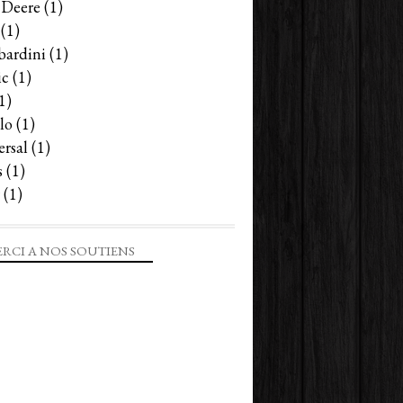
 Deere
(1)
(1)
ardini
(1)
ic
(1)
1)
lo
(1)
ersal
(1)
s
(1)
(1)
RCI A NOS SOUTIENS