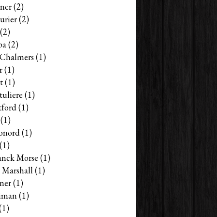
ner
(2)
urier
(2)
(2)
pa
(2)
s Chalmers
(1)
r
(1)
t
(1)
tuliere
(1)
tford
(1)
(1)
onord
(1)
(1)
anck Morse
(1)
 Marshall
(1)
ner
(1)
iman
(1)
(1)