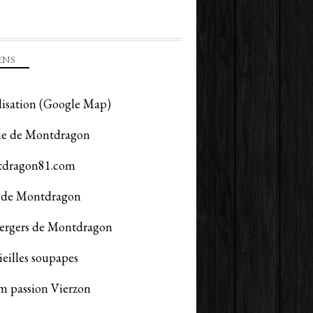
ENS
lisation (Google Map)
ie de Montdragon
dragon81.com
de Montdragon
vergers de Montdragon
ieilles soupapes
m passion Vierzon