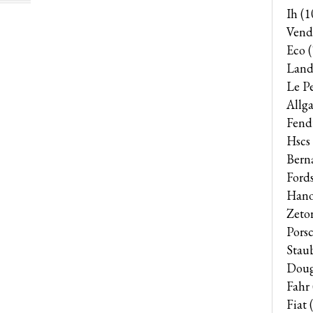
Ih
(1
Vend
Eco
(
Land
Le P
Allga
Fend
Hscs
Bern
Ford
Han
Zeto
Pors
Stau
Dou
Fahr
Fiat
(