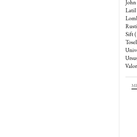
John
Latil
Lomb
Rust
Sift
(
Tosel
Univ
Ursu
Valor
ME