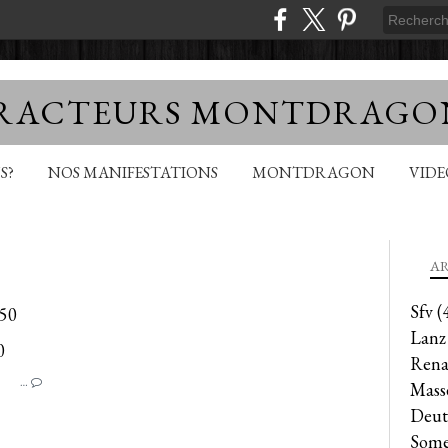
TRACTEURS MONTDRAGO
S?
NOS MANIFESTATIONS
MONTDRAGON
VID
AR
Sfv
(
50
Lanz
UNIVERSAL
Rena
…
Mass
Deut
Some