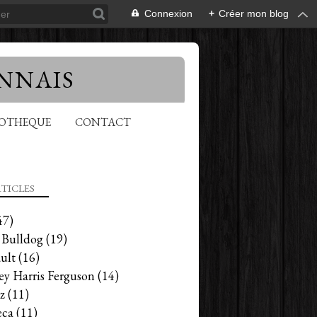
Connexion
+
Créer mon blog
NNAIS
EOTHEQUE
CONTACT
TICLES
47)
 Bulldog
(19)
ult
(16)
ey Harris Ferguson
(14)
z
(11)
ca
(11)