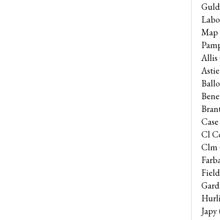
Guld
Labo
Map
Pam
Alli
Astie
Ballo
Bene
Bran
Case
Cl C
Clm
Farb
Field
Gard
Hurl
Japy