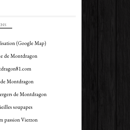
ENS
lisation (Google Map)
ie de Montdragon
dragon81.com
de Montdragon
vergers de Montdragon
ieilles soupapes
m passion Vierzon