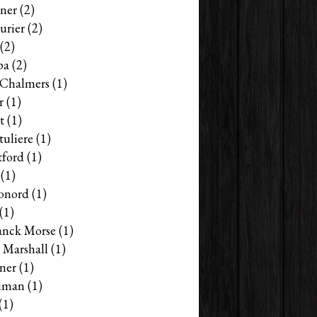
ner
(2)
urier
(2)
(2)
pa
(2)
s Chalmers
(1)
r
(1)
t
(1)
tuliere
(1)
tford
(1)
(1)
onord
(1)
(1)
anck Morse
(1)
 Marshall
(1)
ner
(1)
iman
(1)
(1)