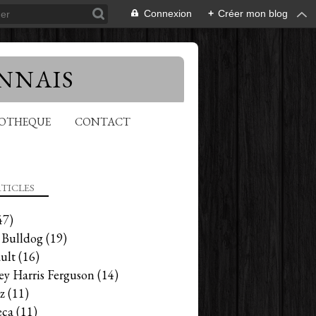
Connexion
+
Créer mon blog
NNAIS
EOTHEQUE
CONTACT
TICLES
47)
 Bulldog
(19)
ult
(16)
ey Harris Ferguson
(14)
z
(11)
ca
(11)