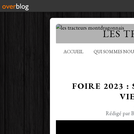
LES 
ACCUEIL
QUI SOMMES NOU
FOIRE 2023 
VI
Rédigé par B