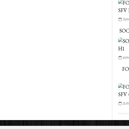
25/0
SOC
10/0
FO
21/0