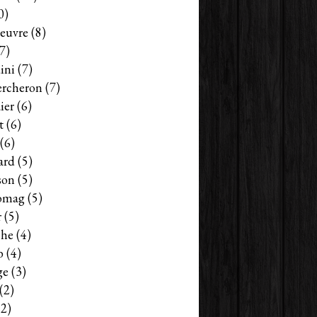
0)
euvre
(8)
7)
ini
(7)
ercheron
(7)
ier
(6)
t
(6)
(6)
ard
(5)
son
(5)
omag
(5)
r
(5)
che
(4)
b
(4)
ge
(3)
(2)
2)