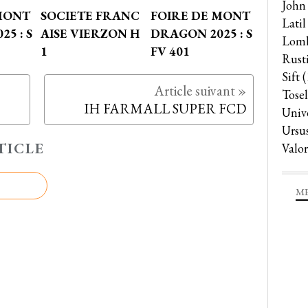
John
MONT
SOCIETE FRANC
FOIRE DE MONT
Latil
5 : S
AISE VIERZON H
DRAGON 2025 : S
Lomb
1
FV 401
Rust
Sift
(
Tosel
IH FARMALL SUPER FCD
Univ
Ursu
TICLE
Valor
ME