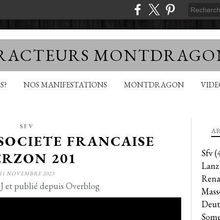
TRACTEURS MONTDRAGO
S?
NOS MANIFESTATIONS
MONTDRAGON
VID
SFV
AR
: SOCIETE FRANCAISE
Sfv
(
ERZON 201
Lanz
11 NOVEMBRE 2023
Rena
J et publié depuis Overblog
Mass
Deut
Some