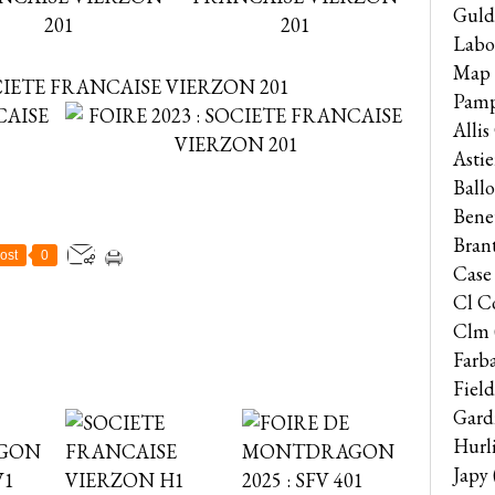
Guld
Labo
Map
Pam
Alli
Astie
Ballo
Bene
Bran
ost
0
Case
Cl C
Clm
Farb
Field
Gard
Hurl
Japy