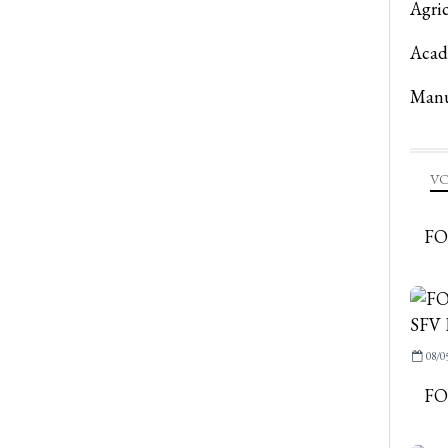
Agric
Acad
Manu
VO
FO
08/0
FO