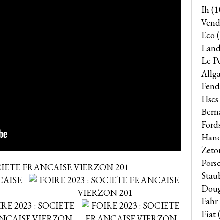
Ih
(1
Vend
Eco
(
Land
Le P
Allga
Fend
Hscs
Bern
Ford
Han
Zeto
Pors
Stau
Dou
Fahr
Fiat
(