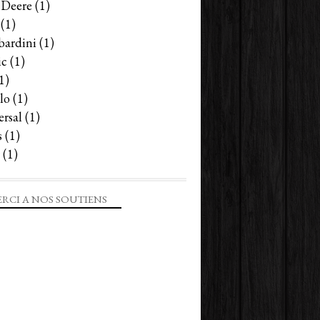
 Deere
(1)
(1)
ardini
(1)
ic
(1)
1)
lo
(1)
ersal
(1)
s
(1)
(1)
RCI A NOS SOUTIENS