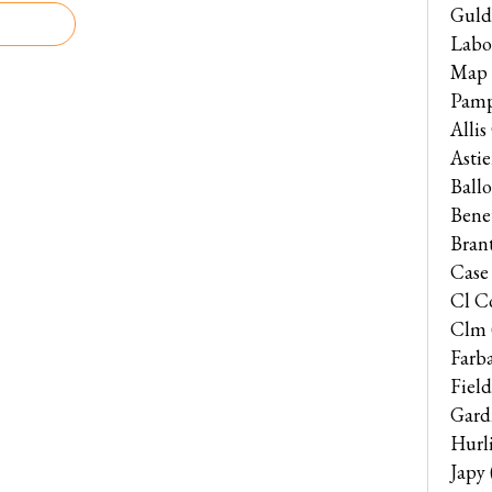
Guld
Labo
Map
Pam
Alli
Astie
Ballo
Bene
Bran
Case
Cl C
Clm
Farb
Field
Gard
Hurl
Japy