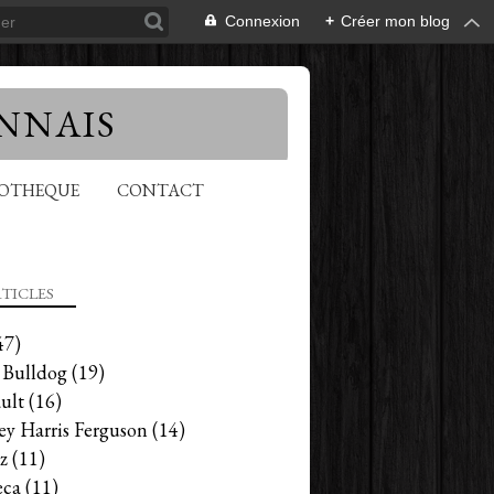
Connexion
+
Créer mon blog
NNAIS
EOTHEQUE
CONTACT
TICLES
47)
 Bulldog
(19)
ult
(16)
ey Harris Ferguson
(14)
z
(11)
ca
(11)