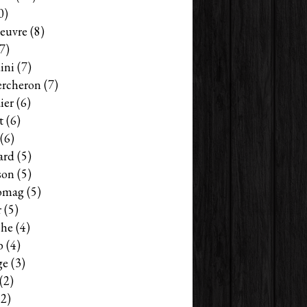
0)
euvre
(8)
7)
ini
(7)
ercheron
(7)
ier
(6)
t
(6)
(6)
ard
(5)
son
(5)
omag
(5)
r
(5)
che
(4)
b
(4)
ge
(3)
(2)
2)