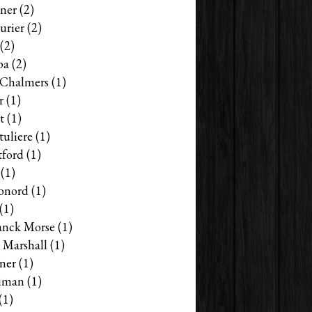
ner
(2)
urier
(2)
(2)
pa
(2)
s Chalmers
(1)
r
(1)
t
(1)
tuliere
(1)
tford
(1)
(1)
onord
(1)
(1)
anck Morse
(1)
 Marshall
(1)
ner
(1)
iman
(1)
(1)