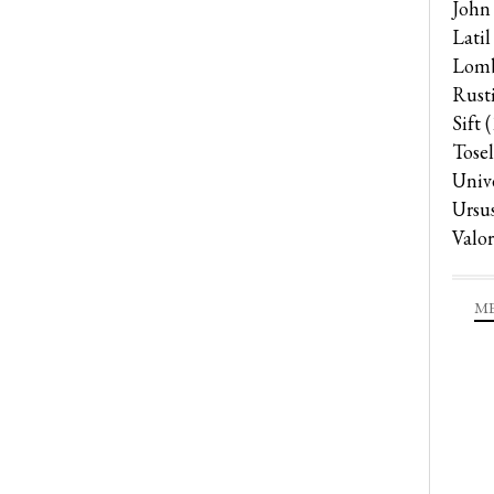
John
Latil
Lomb
Rust
Sift
(
Tosel
Univ
Ursu
Valor
ME