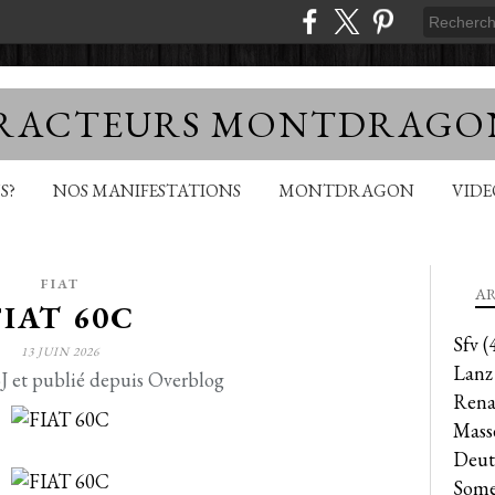
TRACTEURS MONTDRAGO
S?
NOS MANIFESTATIONS
MONTDRAGON
VID
FIAT
AR
FIAT 60C
Sfv
(
13 JUIN 2026
Lanz
J et publié depuis Overblog
Rena
Mass
Deut
Some