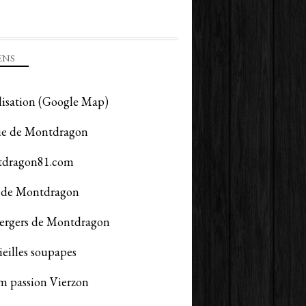
ENS
lisation (Google Map)
ie de Montdragon
dragon81.com
de Montdragon
vergers de Montdragon
ieilles soupapes
m passion Vierzon