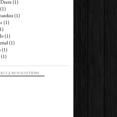
 Deere
(1)
(1)
ardini
(1)
ic
(1)
1)
lo
(1)
ersal
(1)
s
(1)
(1)
RCI A NOS SOUTIENS