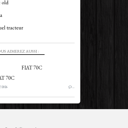
 old
a
el tracteur
US AIMEREZ AUSSI :
FIAT 70C
7/2026
…