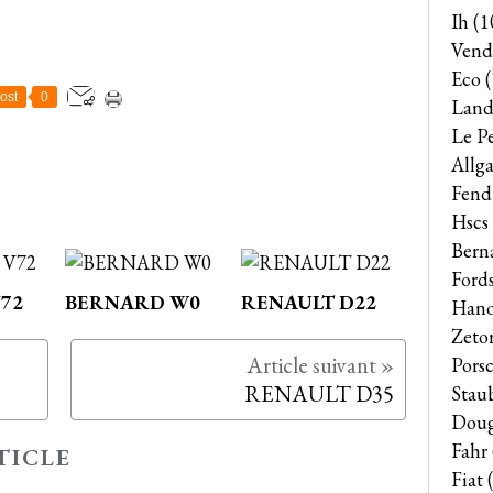
Ih
(1
Vend
Eco
(
ost
0
Land
Le P
Allga
Fend
Hscs
Bern
Ford
72
BERNARD W0
RENAULT D22
Han
Zeto
Pors
RENAULT D35
Stau
Dou
Fahr
TICLE
Fiat
(