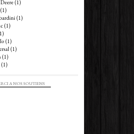
 Deere
(1)
(1)
ardini
(1)
ic
(1)
1)
lo
(1)
ersal
(1)
s
(1)
(1)
RCI A NOS SOUTIENS