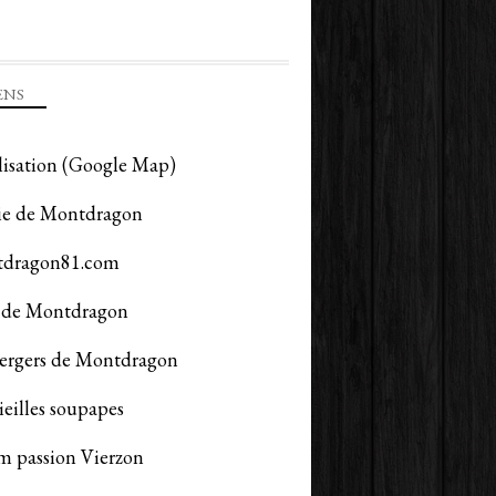
ENS
lisation (Google Map)
ie de Montdragon
dragon81.com
de Montdragon
vergers de Montdragon
ieilles soupapes
m passion Vierzon