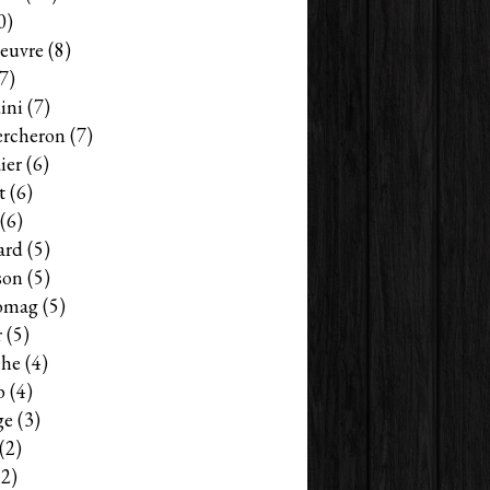
0)
euvre
(8)
7)
ini
(7)
ercheron
(7)
ier
(6)
t
(6)
(6)
ard
(5)
son
(5)
omag
(5)
r
(5)
che
(4)
b
(4)
ge
(3)
(2)
2)