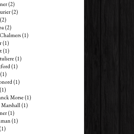
ner
(2)
urier
(2)
(2)
pa
(2)
s Chalmers
(1)
r
(1)
t
(1)
tuliere
(1)
tford
(1)
(1)
onord
(1)
(1)
anck Morse
(1)
 Marshall
(1)
ner
(1)
iman
(1)
(1)