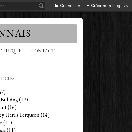
Connexion
+
Créer mon blog
NNAIS
EOTHEQUE
CONTACT
TICLES
47)
 Bulldog
(19)
ult
(16)
ey Harris Ferguson
(14)
z
(11)
ca
(11)