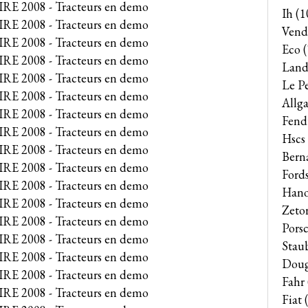
Ih
(1
Vend
Eco
(
Land
Le P
Allga
Fend
Hscs
Bern
Ford
Han
Zeto
Pors
Stau
Dou
Fahr
Fiat
(