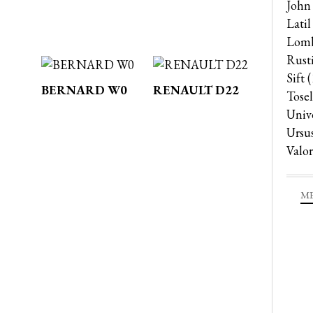
John
Latil
Lomb
Rust
Sift
(
BERNARD W0
RENAULT D22
Tosel
Univ
Ursu
Valor
ME