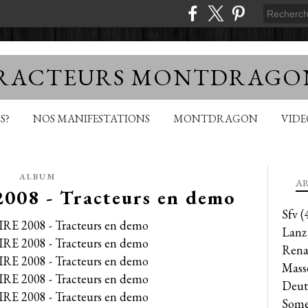
TRACTEURS MONTDRAGO
S?
NOS MANIFESTATIONS
MONTDRAGON
VID
ALBUM
AR
008 - Tracteurs en demo
Sfv
(
Lanz
Rena
Mass
Deut
Some