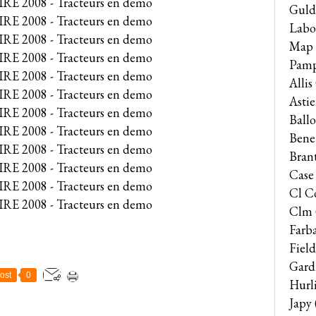
Guld
Labo
Map
Pam
Alli
Astie
Ballo
Bene
Bran
Case
Cl C
Clm
Farb
Field
Gard
ost
0
Hurl
Japy