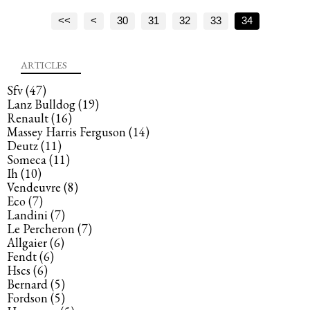
<<
<
10
20
30
31
32
33
34
ARTICLES
Sfv
(47)
Lanz Bulldog
(19)
Renault
(16)
Massey Harris Ferguson
(14)
Deutz
(11)
Someca
(11)
Ih
(10)
Vendeuvre
(8)
Eco
(7)
Landini
(7)
Le Percheron
(7)
Allgaier
(6)
Fendt
(6)
Hscs
(6)
Bernard
(5)
Fordson
(5)