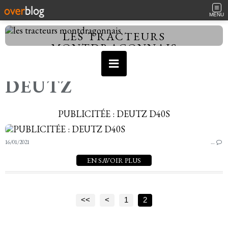
MENU
LES TRACTEURS
MONTDRAGONNAIS
DEUTZ
PUBLICITÉE : DEUTZ D40S
16/01/2021
…
EN SAVOIR PLUS
<<
<
1
2