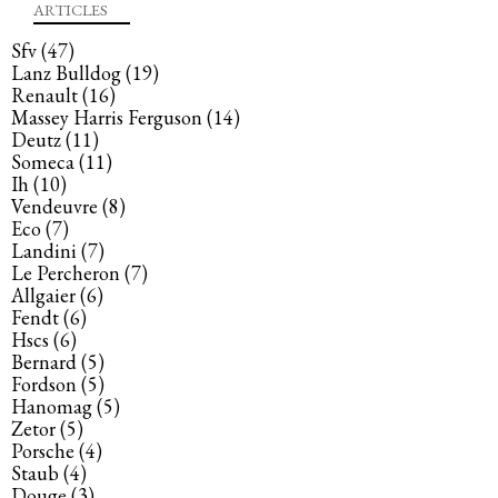
ARTICLES
Sfv
(47)
Lanz Bulldog
(19)
Renault
(16)
Massey Harris Ferguson
(14)
Deutz
(11)
Someca
(11)
Ih
(10)
Vendeuvre
(8)
Eco
(7)
Landini
(7)
Le Percheron
(7)
Allgaier
(6)
Fendt
(6)
Hscs
(6)
Bernard
(5)
Fordson
(5)
Hanomag
(5)
Zetor
(5)
Porsche
(4)
Staub
(4)
Douge
(3)