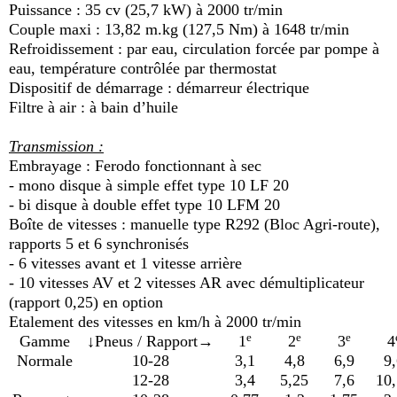
Puissance : 35 cv (25,7 kW) à 2000 tr/min
Couple maxi : 13,82 m.kg (127,5 Nm) à 1648 tr/min
Refroidissement : par eau, circulation forcée par pompe à
eau, température contrôlée par thermostat
Dispositif de démarrage : démarreur électrique
Filtre à air : à bain d’huile
Transmission :
Embrayage : Ferodo fonctionnant à sec
- mono disque à simple effet type 10 LF 20
- bi disque à double effet type 10 LFM 20
Boîte de vitesses : manuelle type R292 (Bloc Agri-route),
rapports 5 et 6 synchronisés
- 6 vitesses avant et 1 vitesse arrière
- 10 vitesses AV et 2 vitesses AR avec démultiplicateur
(rapport 0,25) en option
Etalement des vitesses en km/h à 2000 tr/min
e
e
e
Gamme
↓Pneus / Rapport→
1
2
3
4
Normale
10-28
3,1
4,8
6,9
9,
12-28
3,4
5,25
7,6
10