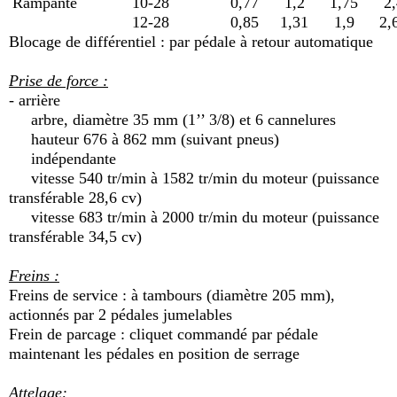
Rampante
10-28
0,77
1,2
1,75
2,
12-28
0,85
1,31
1,9
2,
Blocage de différentiel : par pédale à retour automatique
Prise de force :
- arrière
arbre, diamètre 35 mm (1’’ 3/8) et 6 cannelures
hauteur 676 à 862 mm (suivant pneus)
indépendante
vitesse 540 tr/min à 1582 tr/min du moteur (puissance
transférable 28,6 cv)
vitesse 683 tr/min à 2000 tr/min du moteur (puissance
transférable 34,5 cv)
Freins :
Freins de service : à tambours (diamètre 205 mm),
actionnés par 2 pédales jumelables
Frein de parcage : cliquet commandé par pédale
maintenant les pédales en position de serrage
Attelage: