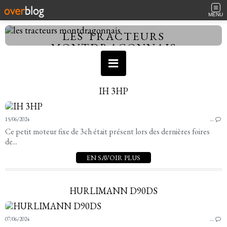
MENU
LES TRACTEURS
MONTDRAGONNAIS
IH 3HP
15/06/2024
…
Ce petit moteur fixe de 3ch était présent lors des dernières foires
de...
EN SAVOIR PLUS
HURLIMANN D90DS
07/06/2024
…