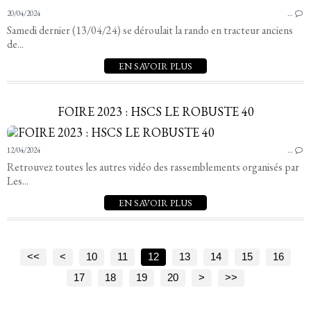
20/04/2024
…
Samedi dernier (13/04/24) se déroulait la rando en tracteur anciens
de...
EN SAVOIR PLUS
FOIRE 2023 : HSCS LE ROBUSTE 40
12/04/2024
…
Retrouvez toutes les autres vidéo des rassemblements organisés par
Les...
EN SAVOIR PLUS
<<
<
10
11
12
13
14
15
16
17
18
19
20
30
>
>>