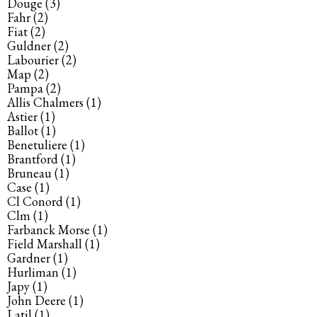
Douge
(3)
Fahr
(2)
Fiat
(2)
Guldner
(2)
Labourier
(2)
Map
(2)
Pampa
(2)
Allis Chalmers
(1)
Astier
(1)
Ballot
(1)
Benetuliere
(1)
Brantford
(1)
Bruneau
(1)
Case
(1)
Cl Conord
(1)
Clm
(1)
Farbanck Morse
(1)
Field Marshall
(1)
Gardner
(1)
Hurliman
(1)
Japy
(1)
John Deere
(1)
Latil
(1)